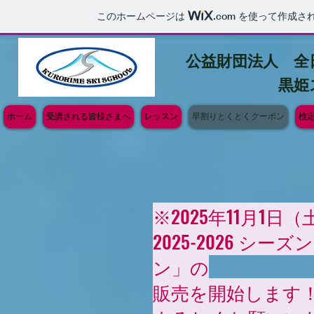
このホームページは
.com
を使って作成さ
公益財団法人 全
黒姫ス
ホーム
受講される皆様さまへ
レッスン
早割りとくとくクーポン
検
​※2025年11月1日
2025-2026 シ
ン」の
販売を開始します